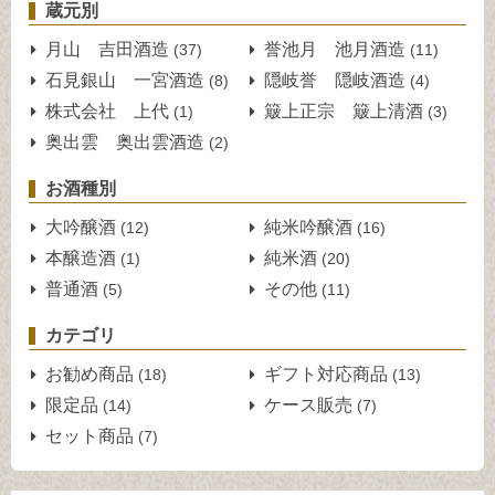
蔵元別
月山 吉田酒造
誉池月 池月酒造
(37)
(11)
石見銀山 一宮酒造
隠岐誉 隠岐酒造
(8)
(4)
株式会社 上代
簸上正宗 簸上清酒
(1)
(3)
奥出雲 奥出雲酒造
(2)
お酒種別
大吟醸酒
純米吟醸酒
(12)
(16)
本醸造酒
純米酒
(1)
(20)
普通酒
その他
(5)
(11)
カテゴリ
お勧め商品
ギフト対応商品
(18)
(13)
限定品
ケース販売
(14)
(7)
セット商品
(7)