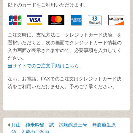
以下のカードをご利用いただけます。
ご注文時に、支払方法に「クレジットカード決済」を
選択いただくと、次の画面でクレジットカード情報の
入力画面が表示されますので、必要事項を入力してく
ださい。
当サイトでのご注文手順はこちら
なお、お電話、FAXでのご注文はクレジットカード決
済をご利用いただけません。予めご了承ください。
前
月山 純米吟醸 試 試験醸造三号 無濾過生原
の
酒 入荷のご案内