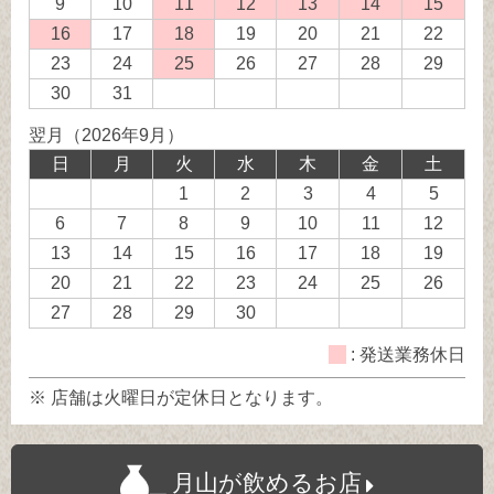
送
9
10
11
発
12
発
13
発
14
発
15
発
業
送
送
送
送
送
16
発
17
18
発
19
20
21
22
務
業
業
業
業
業
送
送
23
24
25
発
26
27
28
29
休
務
務
務
務
務
業
業
送
30
31
日
休
休
休
休
休
務
務
業
翌月（2026年9月）
日
日
日
日
日
休
休
務
日
月
火
水
木
金
土
日
日
休
1
2
3
4
5
日
6
7
8
9
10
11
12
13
14
15
16
17
18
19
20
21
22
23
24
25
26
27
28
29
30
: 発送業務休日
※ 店舗は火曜日が定休日となります。
月山が飲めるお店