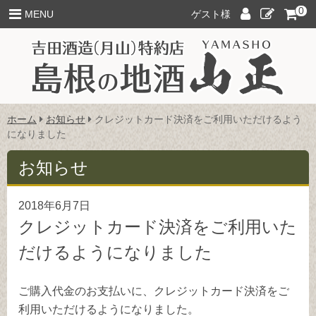
このページの本文へ
0
ロ
新
MENU
ゲスト様
グ
規
イ
ご
ン
入
会
こ
ホーム
お知らせ
クレジットカード決済をご利用いただけるよう
の
になりました
ペ
ー
お知らせ
ジ
の
2018年6月7日
位
置:
クレジットカード決済をご利用いた
だけるようになりました
ご購入代金のお支払いに、クレジットカード決済をご
利用いただけるようになりました。