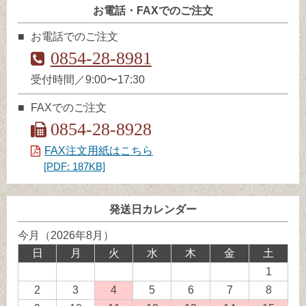
お電話・FAXでのご注文
お電話でのご注文
0854-28-8981
受付時間／9:00〜17:30
FAXでのご注文
0854-28-8928
FAX注文用紙はこちら
[PDF: 187KB]
発送日カレンダー
今月（2026年8月）
日
月
火
水
木
金
土
1
2
3
4
発
5
6
7
8