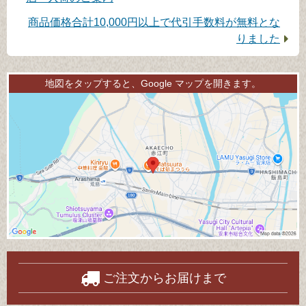
記
次
商品価格合計10,000円以上で代引手数料が無料とな
事：
の
りました
記
事：
地図をタップすると、Google マップを開きます。
ご注文からお届けまで