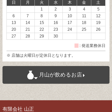
日
月
火
水
木
金
土
日
日
休
1
2
3
4
5
日
6
7
8
9
10
11
12
13
14
15
16
17
18
19
20
21
22
23
24
25
26
27
28
29
30
: 発送業務休日
※ 店舗は火曜日が定休日となります。
月山が飲めるお店
有限会社 山正