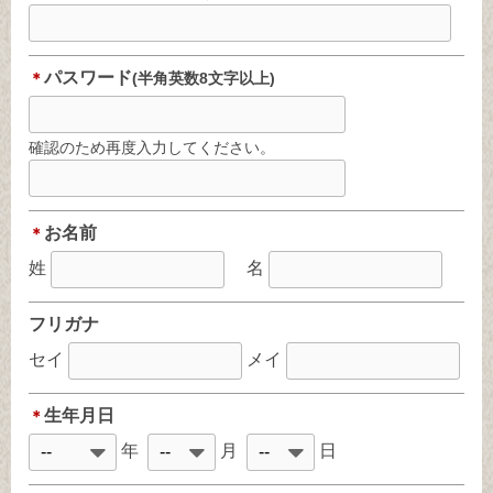
パスワード
＊
(半角英数8文字以上)
確認のため再度入力してください。
お名前
＊
姓
名
フリガナ
セイ
メイ
生年月日
＊
年
月
日