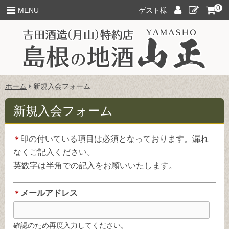
このページの本文へ
0
ロ
新
MENU
ゲスト様
グ
規
イ
ご
ン
入
会
こ
ホーム
新規入会フォーム
の
ペ
新規入会フォーム
ー
ジ
印の付いている項目は必須となっております。漏れ
＊
の
位
なくご記入ください。
置:
英数字は半角での記入をお願いいたします。
メールアドレス
＊
確認のため再度入力してください。