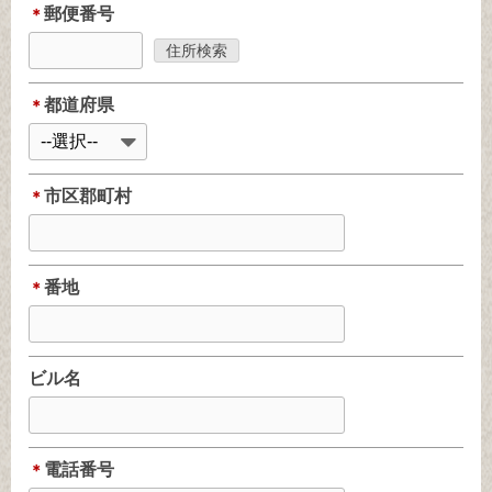
郵便番号
＊
都道府県
＊
市区郡町村
＊
番地
＊
ビル名
電話番号
＊