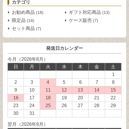
カテゴリ
お勧め商品
ギフト対応商品
(18)
(13)
限定品
ケース販売
(14)
(7)
セット商品
(7)
発送日カレンダー
今月（2026年8月）
日
月
火
水
木
金
土
1
2
3
4
発
5
6
7
8
送
9
10
11
発
12
発
13
発
14
発
15
発
業
送
送
送
送
送
16
発
17
18
発
19
20
21
22
務
業
業
業
業
業
送
送
23
24
25
発
26
27
28
29
休
務
務
務
務
務
業
業
送
30
31
日
休
休
休
休
休
務
務
業
翌月（2026年9月）
日
日
日
日
日
休
休
務