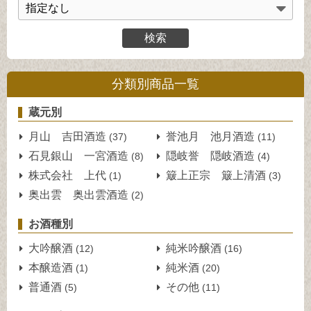
分類別商品一覧
蔵元別
月山 吉田酒造
誉池月 池月酒造
(37)
(11)
石見銀山 一宮酒造
隠岐誉 隠岐酒造
(8)
(4)
株式会社 上代
簸上正宗 簸上清酒
(1)
(3)
奥出雲 奥出雲酒造
(2)
お酒種別
大吟醸酒
純米吟醸酒
(12)
(16)
本醸造酒
純米酒
(1)
(20)
普通酒
その他
(5)
(11)