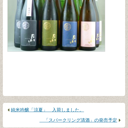
前
純米吟醸「涼夏」 入荷しました。
の
次
「スパークリング清酒」の発売予定
記
の