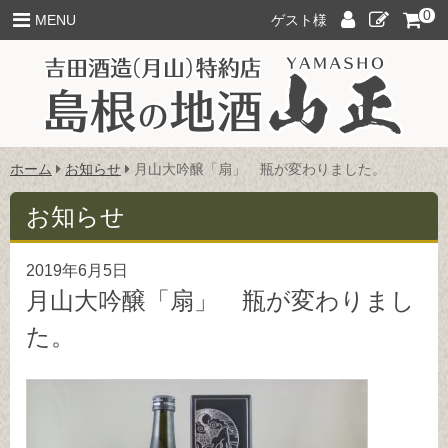
このページの本文へ
0
ロ
新
MENU
ゲスト様
グ
規
イ
ご
ン
入
会
こ
ホーム
お知らせ
月山大吟醸「扇」 瓶が変わりました。
の
ペ
お知らせ
ー
ジ
2019年6月5日
の
位
月山大吟醸「扇」 瓶が変わりまし
置:
た。