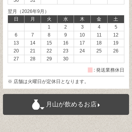
30
31
日
休
休
休
休
休
務
務
業
翌月（2026年9月）
日
日
日
日
日
休
休
務
日
月
火
水
木
金
土
日
日
休
1
2
3
4
5
日
6
7
8
9
10
11
12
13
14
15
16
17
18
19
20
21
22
23
24
25
26
27
28
29
30
: 発送業務休日
※ 店舗は火曜日が定休日となります。
月山が飲めるお店