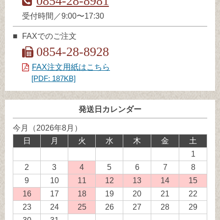
0854-28-8981
受付時間／9:00〜17:30
FAXでのご注文
0854-28-8928
FAX注文用紙はこちら
[PDF: 187KB]
発送日カレンダー
今月（2026年8月）
日
月
火
水
木
金
土
1
2
3
4
発
5
6
7
8
送
9
10
11
発
12
発
13
発
14
発
15
発
業
送
送
送
送
送
16
発
17
18
発
19
20
21
22
務
業
業
業
業
業
送
送
23
24
25
発
26
27
28
29
休
務
務
務
務
務
業
業
送