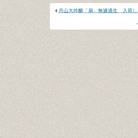
前
月山大吟醸「扇」無濾過生 入荷し
の
記
事：