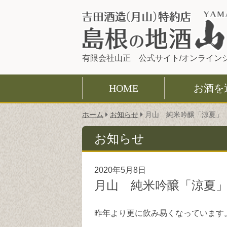
有限会社山正 公式サイト/オンライン
HOME
お酒を
こ
ホーム
お知らせ
月山 純米吟醸「涼夏」
の
ペ
お知らせ
ー
ジ
の
2020年5月8日
位
月山 純米吟醸「涼夏
置:
昨年より更に飲み易くなっています