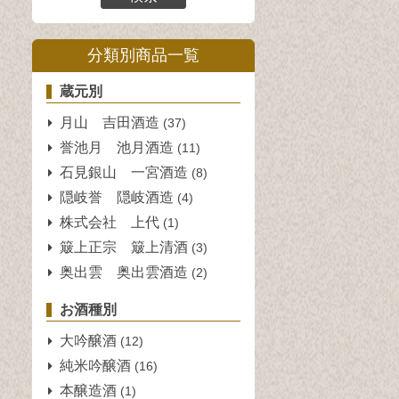
分類別商品一覧
蔵元別
月山 吉田酒造
(37)
誉池月 池月酒造
(11)
石見銀山 一宮酒造
(8)
隠岐誉 隠岐酒造
(4)
株式会社 上代
(1)
簸上正宗 簸上清酒
(3)
奥出雲 奥出雲酒造
(2)
お酒種別
大吟醸酒
(12)
純米吟醸酒
(16)
本醸造酒
(1)