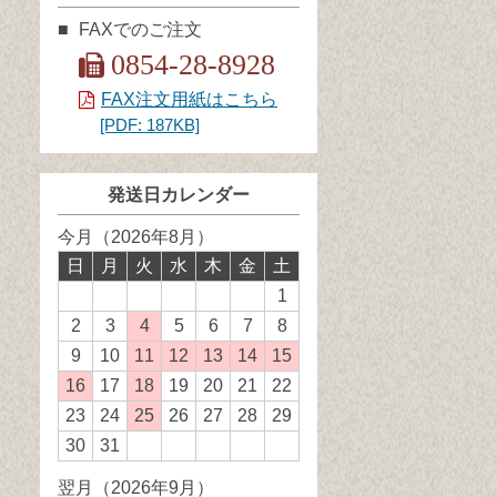
FAXでのご注文
0854-28-8928
FAX注文用紙はこちら
[PDF: 187KB]
発送日カレンダー
今月（2026年8月）
日
月
火
水
木
金
土
1
2
3
4
発
5
6
7
8
送
9
10
11
発
12
発
13
発
14
発
15
発
業
送
送
送
送
送
16
発
17
18
発
19
20
21
22
務
業
業
業
業
業
送
送
23
24
25
発
26
27
28
29
休
務
務
務
務
務
業
業
送
30
31
日
休
休
休
休
休
務
務
業
翌月（2026年9月）
日
日
日
日
日
休
休
務