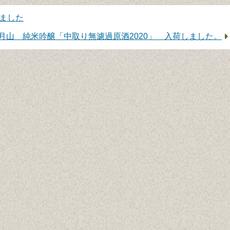
ました
次
月山 純米吟醸「中取り無濾過原酒2020」 入荷しました。
の
記
事：