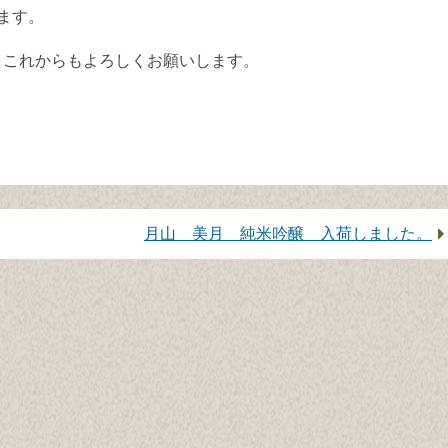
ます。
。これからもよろしくお願いします。
次
月山 美月 純米吟醸 入荷しました。
の
記
事：