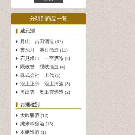
分類別商品一覧
蔵元別
月山 吉田酒造
(37)
誉池月 池月酒造
(11)
石見銀山 一宮酒造
(8)
隠岐誉 隠岐酒造
(4)
株式会社 上代
(1)
簸上正宗 簸上清酒
(3)
奥出雲 奥出雲酒造
(2)
お酒種別
大吟醸酒
(12)
純米吟醸酒
(16)
本醸造酒
(1)