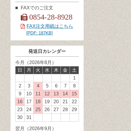
FAXでのご注文
0854-28-8928
FAX注文用紙はこちら
[PDF: 187KB]
発送日カレンダー
今月（2026年8月）
日
月
火
水
木
金
土
1
2
3
4
発
5
6
7
8
送
9
10
11
発
12
発
13
発
14
発
15
発
業
送
送
送
送
送
16
発
17
18
発
19
20
21
22
務
業
業
業
業
業
送
送
23
24
25
発
26
27
28
29
休
務
務
務
務
務
業
業
送
30
31
日
休
休
休
休
休
務
務
業
翌月（2026年9月）
日
日
日
日
日
休
休
務