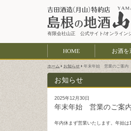
有限会社山正 公式サイト/オンライン
HOME
お酒を
こ
ホーム
お知らせ
年末年始 営業のご案内
の
ペ
お知らせ
ー
ジ
の
2025年12月30日
位
年末年始 営業のご案
置:
年内休まず営業いたします。年始は