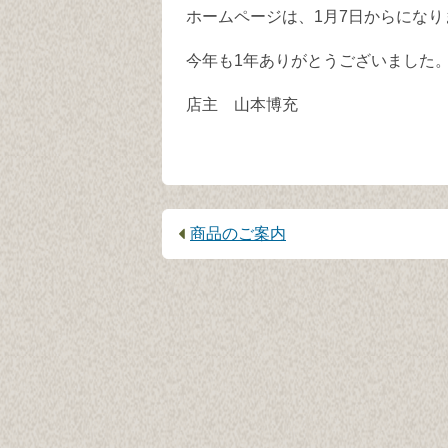
ホームページは、1月7日からになり
今年も1年ありがとうございました
店主 山本博充
前
商品のご案内
の
記
事：