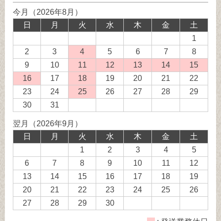
今月（2026年8月）
日
月
火
水
木
金
土
1
2
3
4
発
5
6
7
8
送
9
10
11
発
12
発
13
発
14
発
15
発
業
送
送
送
送
送
16
発
17
18
発
19
20
21
22
務
業
業
業
業
業
送
送
23
24
25
発
26
27
28
29
休
務
務
務
務
務
業
業
送
30
31
日
休
休
休
休
休
務
務
業
翌月（2026年9月）
日
日
日
日
日
休
休
務
日
月
火
水
木
金
土
日
日
休
1
2
3
4
5
日
6
7
8
9
10
11
12
13
14
15
16
17
18
19
20
21
22
23
24
25
26
27
28
29
30