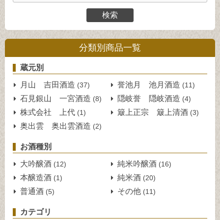
分類別商品一覧
蔵元別
月山 吉田酒造
誉池月 池月酒造
(37)
(11)
石見銀山 一宮酒造
隠岐誉 隠岐酒造
(8)
(4)
株式会社 上代
簸上正宗 簸上清酒
(1)
(3)
奥出雲 奥出雲酒造
(2)
お酒種別
大吟醸酒
純米吟醸酒
(12)
(16)
本醸造酒
純米酒
(1)
(20)
普通酒
その他
(5)
(11)
カテゴリ