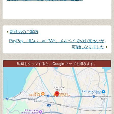
前
新商品のご案内
の
次
PayPay、d払い、au PAY、メルペイでのお支払いが
記
の
可能になりました
事：
記
事：
地図をタップすると、Google マップを開きます。