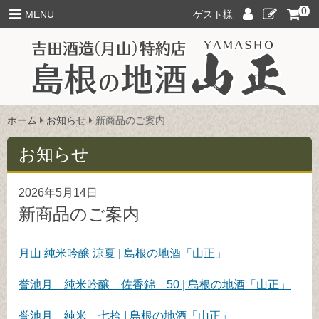
このページの本文へ
0
ロ
新
MENU
ゲスト様
グ
規
イ
ご
ン
入
会
こ
ホーム
お知らせ
新商品のご案内
の
ペ
お知らせ
ー
ジ
2026年5月14日
の
位
新商品のご案内
置:
月山 純米吟醸 涼夏 | 島根の地酒「山正」
誉池月 純米吟醸 佐香錦 50 | 島根の地酒「山正」
誉池月 純米 七拾 | 島根の地酒「山正」