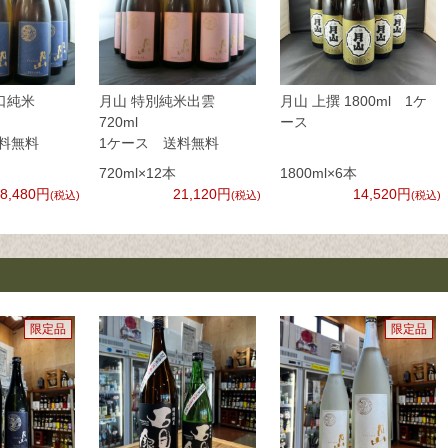
口純米
月山 特別純米出雲
月山 上撰 1800ml 1ケ
20ml
720ml
ース
料無料
1ケース 送料無料
720ml×12本
1800ml×6本
18,480円
21,120円
14,520円
(税込)
(税込)
(税込)
限定品
限定品