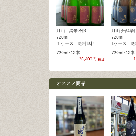
月山 純米吟醸
月山 芳醇辛
720ml
7
１ケース 送料無料
1ケース 送
720ml×12本
720ml×12本
26,400円
(税込)
オススメ商品