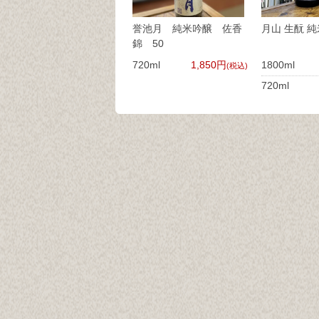
誉池月 純米吟醸 佐香
月山 生酛 純
錦 50
720ml
1,850円
1800ml
(税込)
720ml