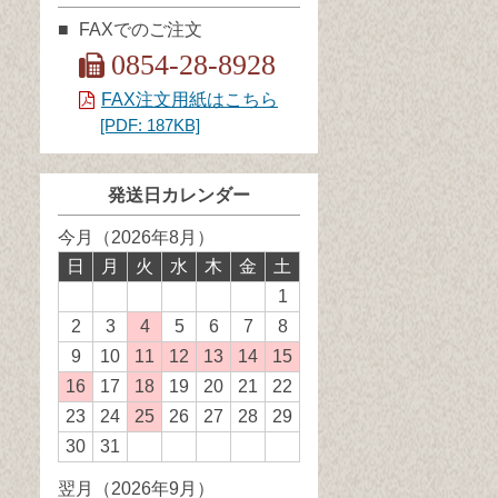
FAXでのご注文
0854-28-8928
FAX注文用紙はこちら
[PDF: 187KB]
発送日カレンダー
今月（2026年8月）
日
月
火
水
木
金
土
1
2
3
4
発
5
6
7
8
送
9
10
11
発
12
発
13
発
14
発
15
発
業
送
送
送
送
送
16
発
17
18
発
19
20
21
22
務
業
業
業
業
業
送
送
23
24
25
発
26
27
28
29
休
務
務
務
務
務
業
業
送
30
31
日
休
休
休
休
休
務
務
業
翌月（2026年9月）
日
日
日
日
日
休
休
務