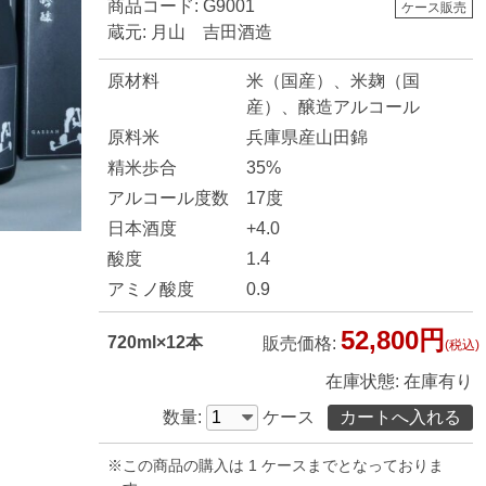
商品コード: G9001
ケース販売
蔵元: 月山 吉田酒造
原材料
米（国産）、米麹（国
産）、醸造アルコール
原料米
兵庫県産山田錦
精米歩合
35%
アルコール度数
17度
日本酒度
+4.0
酸度
1.4
アミノ酸度
0.9
52,800円
720ml×12本
販売価格:
(税込)
在庫状態:
在庫有り
数量:
ケース
※この商品の購入は 1 ケースまでとなっておりま