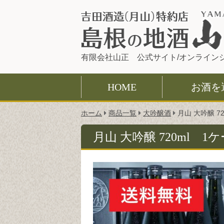
有限会社山正 公式サイト/オンライン
HOME
お酒を
こ
ホーム
商品一覧
大吟醸酒
月山 大吟醸 7
の
ペ
月山 大吟醸 720ml 
ー
ジ
の
位
置: