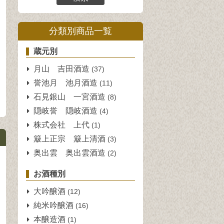
分類別商品一覧
蔵元別
月山 吉田酒造
(37)
誉池月 池月酒造
(11)
石見銀山 一宮酒造
(8)
隠岐誉 隠岐酒造
(4)
株式会社 上代
(1)
簸上正宗 簸上清酒
(3)
奥出雲 奥出雲酒造
(2)
お酒種別
大吟醸酒
(12)
純米吟醸酒
(16)
本醸造酒
(1)