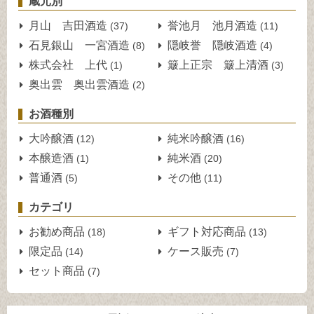
蔵元別
月山 吉田酒造
誉池月 池月酒造
(37)
(11)
石見銀山 一宮酒造
隠岐誉 隠岐酒造
(8)
(4)
株式会社 上代
簸上正宗 簸上清酒
(1)
(3)
奥出雲 奥出雲酒造
(2)
お酒種別
大吟醸酒
純米吟醸酒
(12)
(16)
本醸造酒
純米酒
(1)
(20)
普通酒
その他
(5)
(11)
カテゴリ
お勧め商品
ギフト対応商品
(18)
(13)
限定品
ケース販売
(14)
(7)
セット商品
(7)