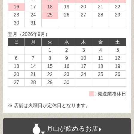
業
送
送
送
送
送
16
発
17
18
発
19
20
21
22
務
業
業
業
業
業
送
送
23
24
25
発
26
27
28
29
休
務
務
務
務
務
業
業
送
30
31
日
休
休
休
休
休
務
務
業
翌月（2026年9月）
日
日
日
日
日
休
休
務
日
月
火
水
木
金
土
日
日
休
1
2
3
4
5
日
6
7
8
9
10
11
12
13
14
15
16
17
18
19
20
21
22
23
24
25
26
27
28
29
30
: 発送業務休日
※ 店舗は火曜日が定休日となります。
月山が飲めるお店