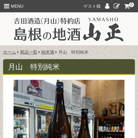
このページの本文へ
0
ロ
新
MENU
ゲスト様
グ
規
イ
ご
ン
入
会
こ
ホーム
商品一覧
純米酒
月山 特別純米
の
ペ
月山 特別純米
ー
ジ
の
位
置: