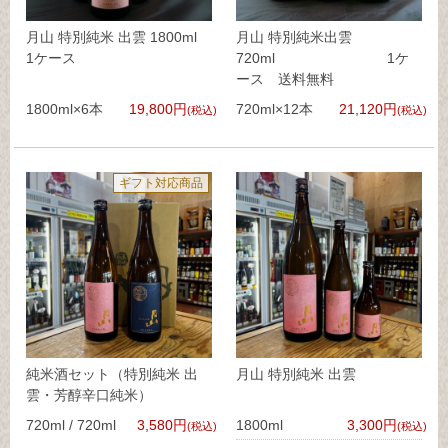
月山 特別純米 出雲 1800ml
月山 特別純米出雲
1ケース
720ml 1ケ
ース 送料無料
1800ml×6本
19,800円
720ml×12本
21,120円
(税込)
(税込)
ギフト対応商品
純米酒セット（特別純米 出
月山 特別純米 出雲
雲・芳醇辛口純米）
720ml / 720ml
3,580円
1800ml
3,300円
(税込)
(税込)