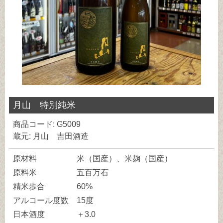
月山 特別純米
商品コード: G5009
蔵元: 月山 吉田酒造
原材料
米（国産）、米麹（国産）
原料米
五百万石
精米歩合
60%
アルコール度数
15度
日本酒度
＋3.0