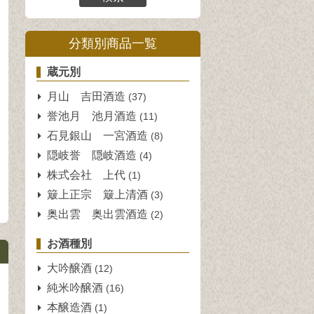
分類別商品一覧
蔵元別
月山 吉田酒造
(37)
誉池月 池月酒造
(11)
石見銀山 一宮酒造
(8)
隠岐誉 隠岐酒造
(4)
株式会社 上代
(1)
簸上正宗 簸上清酒
(3)
奥出雲 奥出雲酒造
(2)
お酒種別
大吟醸酒
(12)
純米吟醸酒
(16)
本醸造酒
(1)