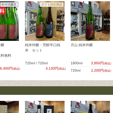
ケース販売
ギフト対応商品
吟醸
純米吟醸・芳醇辛口純
月山 純米吟醸
0ml
米 セット
送料無料
720ml / 720ml
1800ml
3,850円
(税込)
26,400円
4,130円
(税込)
(税込)
720ml
2,200円
(税込)