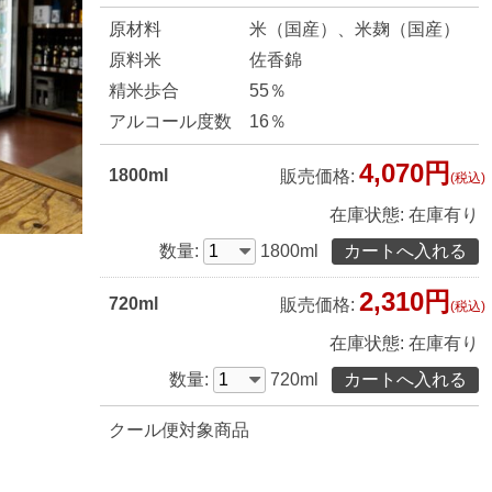
原材料
米（国産）、米麹（国産）
原料米
佐香錦
精米歩合
55％
アルコール度数
16％
4,070円
1800ml
販売価格:
(税込)
在庫状態:
在庫有り
数量:
1800ml
2,310円
720ml
販売価格:
(税込)
在庫状態:
在庫有り
数量:
720ml
クール便対象商品