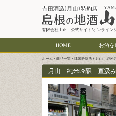
有限会社山正 公式サイト/オンライン
HOME
お酒を
こ
ホーム
商品一覧
純米吟醸酒
月山 純米
の
ペ
月山 純米吟醸 直汲
ー
ジ
の
位
置: