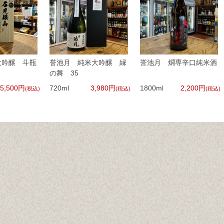
大吟醸 斗瓶
誉池月 純米大吟醸 縁
誉池月 燗専辛口純米酒
の舞 35
5,500円
720ml
3,980円
1800ml
2,200円
(税込)
(税込)
(税込)