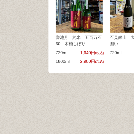
誉池月 純米 五百万石
石見銀山 
60 木槽しぼり
囲い
720ml
1,640円
720ml
(税込)
1800ml
2,980円
(税込)