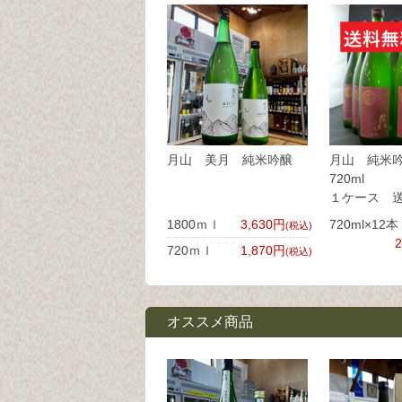
月山 美月 純米吟醸
月山 純米
72
１ケース 
1800ｍｌ
3,630円
720ml×12本
(税込)
720ｍｌ
1,870円
(税込)
オススメ商品