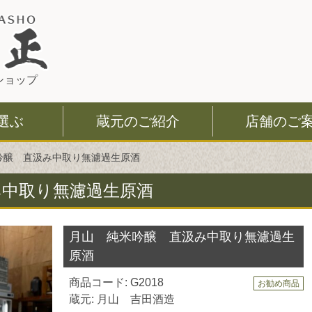
このページの本文へ
ショップ
選ぶ
蔵元のご紹介
店舗のご
吟醸 直汲み中取り無濾過生原酒
み中取り無濾過生原酒
月山 純米吟醸 直汲み中取り無濾過生
原酒
商品コード: G2018
お勧め商品
蔵元: 月山 吉田酒造