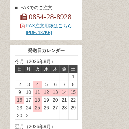
FAXでのご注文
0854-28-8928
FAX注文用紙はこちら
[PDF: 187KB]
発送日カレンダー
今月（2026年8月）
日
月
火
水
木
金
土
1
2
3
4
発
5
6
7
8
送
9
10
11
発
12
発
13
発
14
発
15
発
業
送
送
送
送
送
16
発
17
18
発
19
20
21
22
務
業
業
業
業
業
送
送
23
24
25
発
26
27
28
29
休
務
務
務
務
務
業
業
送
30
31
日
休
休
休
休
休
務
務
業
翌月（2026年9月）
日
日
日
日
日
休
休
務