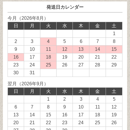
発送日カレンダー
今月（2026年8月）
日
月
火
水
木
金
土
1
2
3
4
発
5
6
7
8
送
9
10
11
発
12
発
13
発
14
発
15
発
業
送
送
送
送
送
16
発
17
18
発
19
20
21
22
務
業
業
業
業
業
送
送
23
24
25
発
26
27
28
29
休
務
務
務
務
務
業
業
送
30
31
日
休
休
休
休
休
務
務
業
翌月（2026年9月）
日
日
日
日
日
休
休
務
日
月
火
水
木
金
土
日
日
休
1
2
3
4
5
日
6
7
8
9
10
11
12
13
14
15
16
17
18
19
20
21
22
23
24
25
26