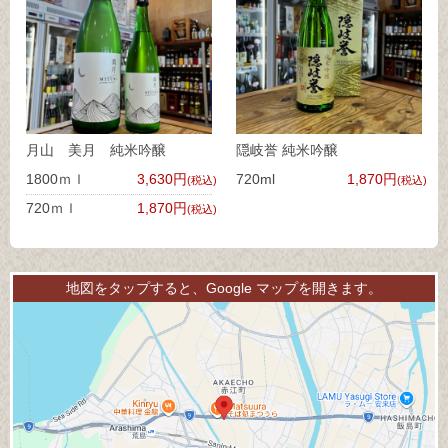
月山 美月 純米吟醸
隠岐誉 純米吟醸
1800ｍｌ
3,630円
720ml
1,870円
(税込)
(税込)
720ｍｌ
1,870円
(税込)
地図をタップすると、Google マップを開きます。