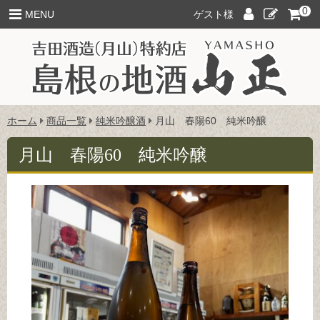
このページの本文へ
0
ロ
新
MENU
ゲスト様
グ
規
イ
ご
ン
入
会
こ
ホーム
商品一覧
純米吟醸酒
月山 春陽60 純米吟醸
の
ペ
月山 春陽60 純米吟醸
ー
ジ
の
位
置: