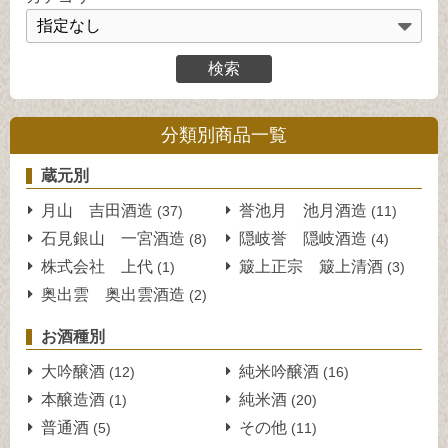
分類別商品一覧
蔵元別
月山 吉田酒造
誉池月 池月酒造
(37)
(11)
石見銀山 一宮酒造
隠岐誉 隠岐酒造
(8)
(4)
株式会社 上代
簸上正宗 簸上清酒
(1)
(3)
奥出雲 奥出雲酒造
(2)
お酒種別
大吟醸酒
純米吟醸酒
(12)
(16)
本醸造酒
純米酒
(1)
(20)
普通酒
その他
(5)
(11)