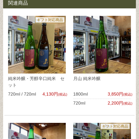
関連商品
ギフト対応商品
純米吟醸・芳醇辛口純米 セ
月山 純米吟醸
ット
720ml / 720ml
4,130円
1800ml
3,850円
(税込)
(税込)
720ml
2,200円
(税込)
ギフト対応商品