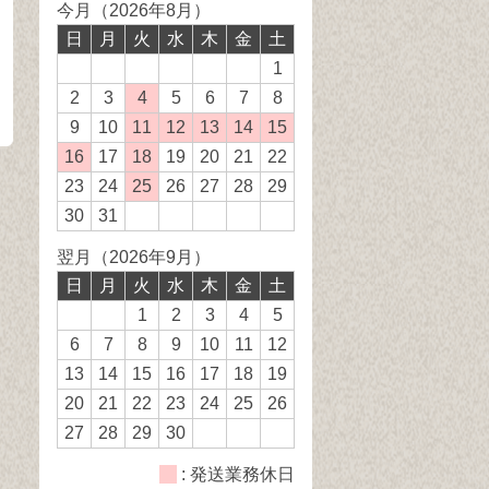
今月（2026年8月）
日
月
火
水
木
金
土
1
2
3
4
発
5
6
7
8
送
9
10
11
発
12
発
13
発
14
発
15
発
業
送
送
送
送
送
16
発
17
18
発
19
20
21
22
務
業
業
業
業
業
送
送
23
24
25
発
26
27
28
29
休
務
務
務
務
務
業
業
送
30
31
日
休
休
休
休
休
務
務
業
翌月（2026年9月）
日
日
日
日
日
休
休
務
日
月
火
水
木
金
土
日
日
休
1
2
3
4
5
日
6
7
8
9
10
11
12
13
14
15
16
17
18
19
20
21
22
23
24
25
26
27
28
29
30
: 発送業務休日