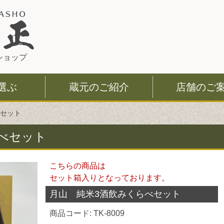
このページの本文へ
ショップ
選ぶ
蔵元のご紹介
店舗のご
べセット
べセット
こちらの商品は
セット箱入りとなっております。
月山 純米3酒飲みくらべセット
商品コード: TK-8009