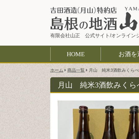
有限会社山正 公式サイト/オンライン
HOME
お酒を
こ
ホーム
商品一覧
月山 純米3酒飲みくら
の
ペ
月山 純米3酒飲みくら
ー
ジ
の
位
置: