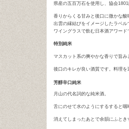
県産の五百万石を使用し、協会180
香りからくる甘みと後口に微かな酸
出雲の縁結びをイメージしたラベル
ワイングラスで飲む日本酒アワードで
特別純米
マスカット系の爽やかな香りで旨み
後口のキレが良い酒質です。料理を
芳醇辛口純米
月山の代名詞的な純米酒。
舌にのせて水のようにするすると咽
消えてしまったあとで余韻にふとき