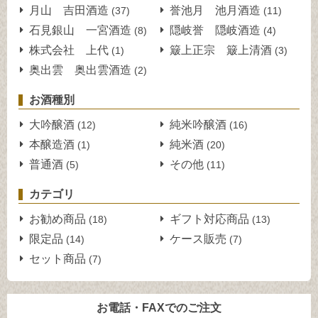
月山 吉田酒造
誉池月 池月酒造
(37)
(11)
石見銀山 一宮酒造
隠岐誉 隠岐酒造
(8)
(4)
株式会社 上代
簸上正宗 簸上清酒
(1)
(3)
奥出雲 奥出雲酒造
(2)
お酒種別
大吟醸酒
純米吟醸酒
(12)
(16)
本醸造酒
純米酒
(1)
(20)
普通酒
その他
(5)
(11)
カテゴリ
お勧め商品
ギフト対応商品
(18)
(13)
限定品
ケース販売
(14)
(7)
セット商品
(7)
お電話・FAXでのご注文