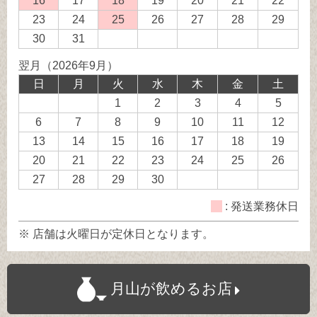
16
発
17
18
発
19
20
21
22
務
業
業
業
業
業
送
送
23
24
25
発
26
27
28
29
休
務
務
務
務
務
業
業
送
30
31
日
休
休
休
休
休
務
務
業
翌月（2026年9月）
日
日
日
日
日
休
休
務
日
月
火
水
木
金
土
日
日
休
1
2
3
4
5
日
6
7
8
9
10
11
12
13
14
15
16
17
18
19
20
21
22
23
24
25
26
27
28
29
30
: 発送業務休日
※ 店舗は火曜日が定休日となります。
月山が飲めるお店