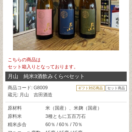
こちらの商品は
セット箱入りとなっております。
月山 純米3酒飲みくらべセット
商品コード: G8009
ギフト対応商品
セット商品
蔵元: 月山 吉田酒造
原材料
米（国産）、米麹（国産）
原料米
3種ともに五百万石
精米歩合
60％ / 60％ / 70％