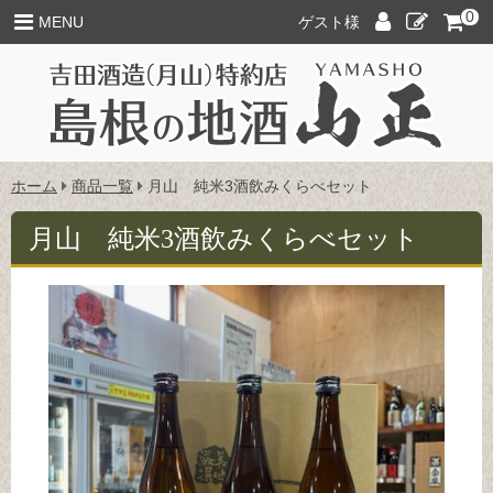
このページの本文へ
0
ロ
新
MENU
ゲスト様
グ
規
イ
ご
ン
入
会
こ
ホーム
商品一覧
月山 純米3酒飲みくらべセット
の
ペ
月山 純米3酒飲みくらべセット
ー
ジ
の
位
置: