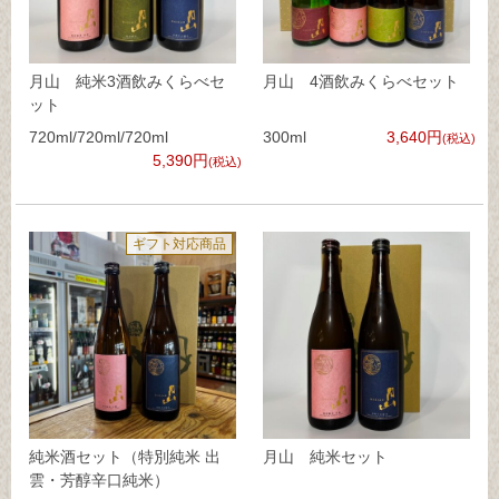
月山 純米3酒飲みくらべセ
月山 4酒飲みくらべセット
ット
720ml/720ml/720ml
300ml
3,640円
(税込)
5,390円
(税込)
ギフト対応商品
純米酒セット（特別純米 出
月山 純米セット
雲・芳醇辛口純米）