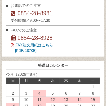
お電話でのご注文
0854-28-8981
受付時間／9:00〜17:30
FAXでのご注文
0854-28-8928
FAX注文用紙はこちら
[PDF: 187KB]
発送日カレンダー
今月（2026年8月）
日
月
火
水
木
金
土
1
2
3
4
発
5
6
7
8
送
9
10
11
発
12
発
13
発
14
発
15
発
業
送
送
送
送
送