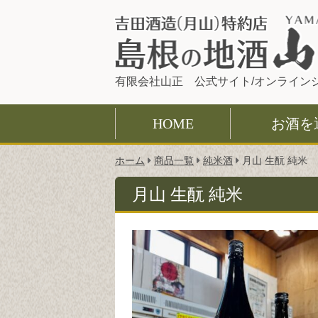
有限会社山正 公式サイト/オンライン
HOME
お酒を
こ
ホーム
商品一覧
純米酒
月山 生酛 純米
の
ペ
月山 生酛 純米
ー
ジ
の
位
置: