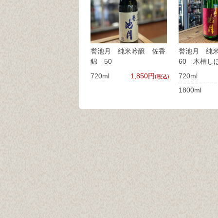
誉池月 純米吟醸 佐香
誉池月 純
錦 50
60 木槽し
720ml
1,850円
720ml
(税込)
1800ml