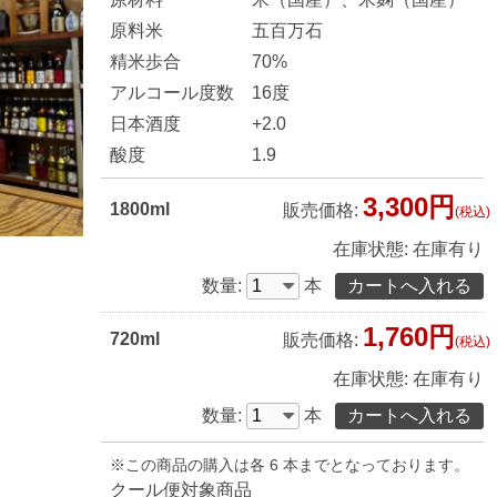
原料米
五百万石
精米歩合
70%
アルコール度数
16度
日本酒度
+2.0
酸度
1.9
3,300円
1800ml
販売価格:
(税込)
在庫状態:
在庫有り
数量:
本
1,760円
720ml
販売価格:
(税込)
在庫状態:
在庫有り
数量:
本
※この商品の購入は各 6 本までとなっております。
クール便対象商品