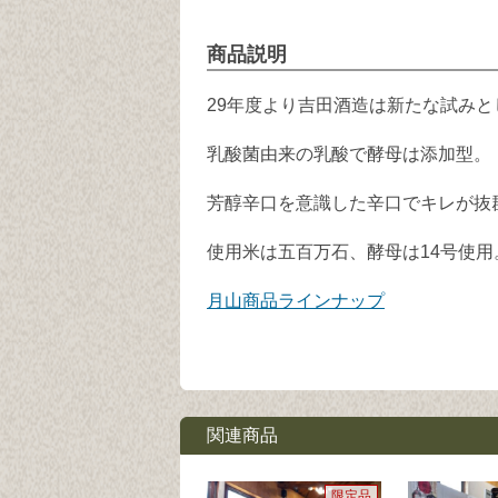
商品説明
29年度より吉田酒造は新たな試み
乳酸菌由来の乳酸で酵母は添加型。
芳醇辛口を意識した辛口でキレが抜
使用米は五百万石、酵母は14号使用
月山商品ラインナップ
関連商品
限定品