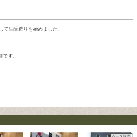
として生酛造りを始めました。
群です。
。
ケース販売