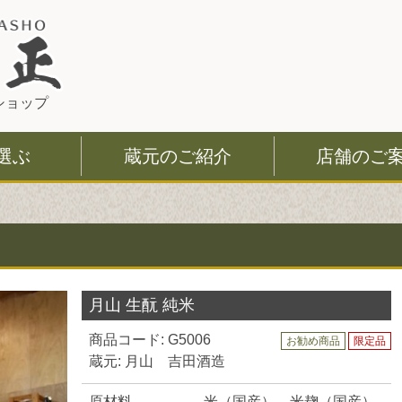
このページの本文へ
ショップ
選ぶ
蔵元のご紹介
店舗のご
月山 生酛 純米
商品コード: G5006
お勧め商品
限定品
蔵元: 月山 吉田酒造
原材料
米（国産）、米麹（国産）