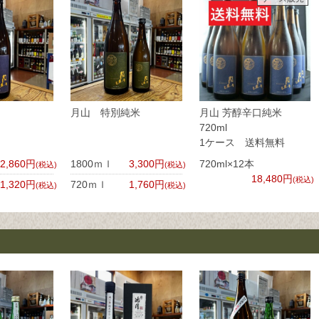
月山 特別純米
月山 芳醇辛口純米
720m
1ケース 送料無料
2,860円
1800ｍｌ
3,300円
720ml×12本
(税込)
(税込)
18,480円
(税込)
1,320円
720ｍｌ
1,760円
(税込)
(税込)