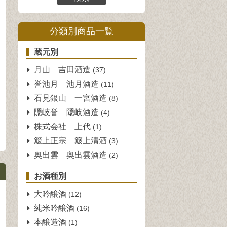
分類別商品一覧
蔵元別
月山 吉田酒造
(37)
誉池月 池月酒造
(11)
l
石見銀山 一宮酒造
(8)
隠岐誉 隠岐酒造
(4)
株式会社 上代
(1)
簸上正宗 簸上清酒
(3)
奥出雲 奥出雲酒造
(2)
お酒種別
大吟醸酒
(12)
純米吟醸酒
(16)
本醸造酒
(1)