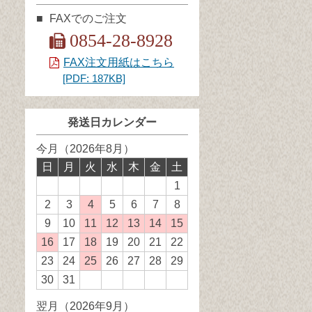
FAXでのご注文
0854-28-8928
FAX注文用紙はこちら
[PDF: 187KB]
発送日カレンダー
今月（2026年8月）
日
月
火
水
木
金
土
1
2
3
4
発
5
6
7
8
送
9
10
11
発
12
発
13
発
14
発
15
発
業
送
送
送
送
送
16
発
17
18
発
19
20
21
22
務
業
業
業
業
業
送
送
23
24
25
発
26
27
28
29
休
務
務
務
務
務
業
業
送
30
31
日
休
休
休
休
休
務
務
業
翌月（2026年9月）
日
日
日
日
日
休
休
務