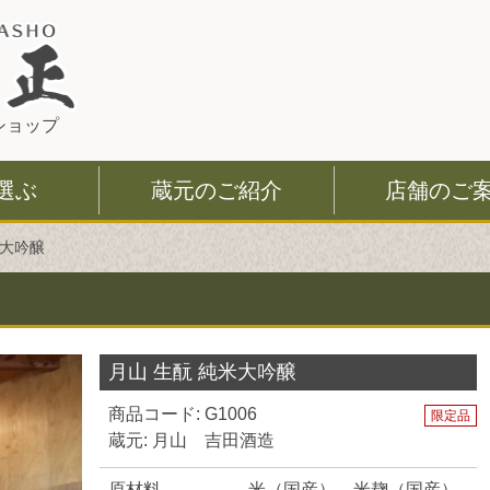
このページの本文へ
ショップ
選ぶ
蔵元のご紹介
店舗のご
米大吟醸
月山 生酛 純米大吟醸
商品コード: G1006
限定品
蔵元: 月山 吉田酒造
原材料
米（国産）、米麹（国産）