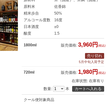
原料米
佐香錦
精米歩合
50%
アルコール度数
16度
日本酒度
±0
酸度
1.5
3,960円
1800ml
販売価格:
(税込)
売り切れ
5月中旬入荷予定
1,980円
720ml
販売価格:
(税込)
在庫状態:
在庫有り
数量:
本
クール便対象商品