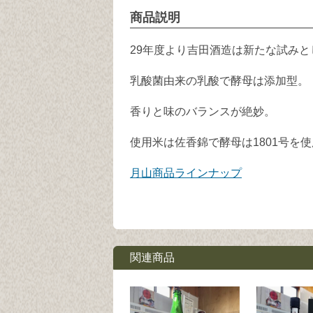
商品説明
29年度より吉田酒造は新たな試み
乳酸菌由来の乳酸で酵母は添加型。
香りと味のバランスが絶妙。
使用米は佐香錦で酵母は1801号を
月山商品ラインナップ
関連商品