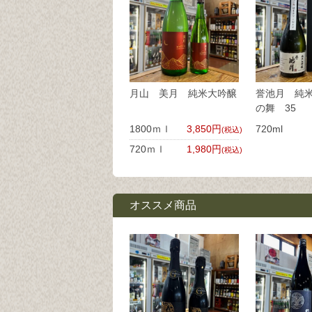
月山 美月 純米大吟醸
誉池月 純
の舞 35
1800ｍｌ
3,850円
720ml
(税込)
720ｍｌ
1,980円
(税込)
オススメ商品