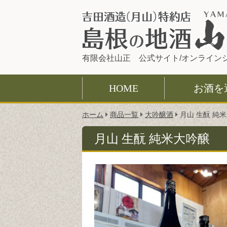
有限会社山正 公式サイト/オンライン
HOME
お酒を
こ
ホーム
商品一覧
大吟醸酒
月山 生酛 純
の
ペ
月山 生酛 純米大吟醸
ー
ジ
の
位
置: