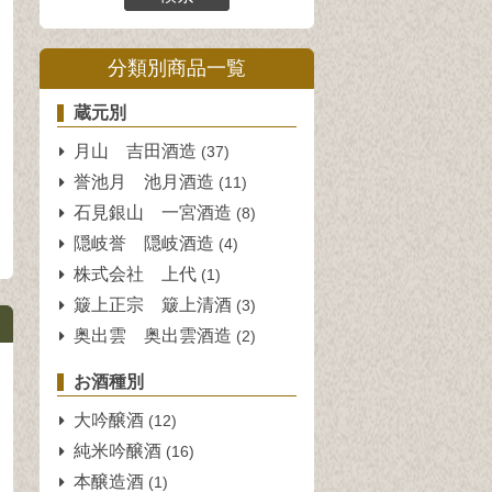
分類別商品一覧
蔵元別
月山 吉田酒造
(37)
誉池月 池月酒造
(11)
石見銀山 一宮酒造
(8)
隠岐誉 隠岐酒造
(4)
株式会社 上代
(1)
簸上正宗 簸上清酒
(3)
奥出雲 奥出雲酒造
(2)
お酒種別
大吟醸酒
(12)
純米吟醸酒
(16)
本醸造酒
(1)