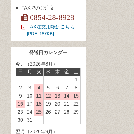
FAXでのご注文
0854-28-8928
FAX注文用紙はこちら
[PDF: 187KB]
発送日カレンダー
今月（2026年8月）
日
月
火
水
木
金
土
1
2
3
4
発
5
6
7
8
送
9
10
11
発
12
発
13
発
14
発
15
発
業
送
送
送
送
送
16
発
17
18
発
19
20
21
22
務
業
業
業
業
業
送
送
23
24
25
発
26
27
28
29
休
務
務
務
務
務
業
業
送
30
31
日
休
休
休
休
休
務
務
業
翌月（2026年9月）
日
日
日
日
日
休
休
務