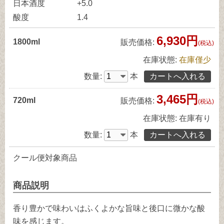
日本酒度
+5.0
酸度
1.4
6,930円
1800ml
販売価格:
(税込)
在庫状態:
在庫僅少
数量:
本
3,465円
720ml
販売価格:
(税込)
在庫状態:
在庫有り
数量:
本
クール便対象商品
商品説明
香り豊かで味わいはふくよかな旨味と後口に微かな酸
味を感じます。