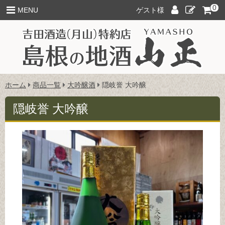
このページの本文へ
0
ロ
新
MENU
ゲスト様
グ
規
イ
ご
ン
入
会
こ
ホーム
商品一覧
大吟醸酒
隠岐誉 大吟醸
の
ペ
隠岐誉 大吟醸
ー
ジ
の
位
置: