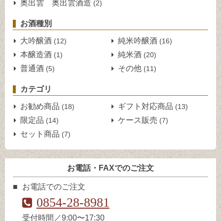
奥出雲 奥出雲酒造
(2)
お酒種別
大吟醸酒
純米吟醸酒
(12)
(16)
本醸造酒
純米酒
(1)
(20)
普通酒
その他
(5)
(11)
カテゴリ
お勧め商品
ギフト対応商品
(18)
(13)
限定品
ケース販売
(14)
(7)
セット商品
(7)
お電話・FAXでのご注文
お電話でのご注文
0854-28-8981
受付時間／9:00〜17:30