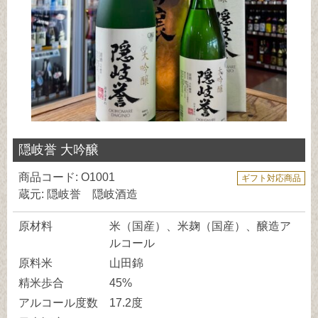
隠岐誉 大吟醸
商品コード: O1001
ギフト対応商品
蔵元: 隠岐誉 隠岐酒造
原材料
米（国産）、米麹（国産）、醸造ア
ルコール
原料米
山田錦
精米歩合
45%
アルコール度数
17.2度