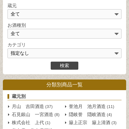
蔵元
お酒種別
カテゴリ
分類別商品一覧
蔵元別
月山 吉田酒造
誉池月 池月酒造
(37)
(11)
石見銀山 一宮酒造
隠岐誉 隠岐酒造
(8)
(4)
株式会社 上代
簸上正宗 簸上清酒
(1)
(3)