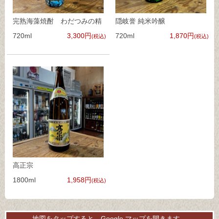
完熟海藻焼酎 わだつみの精
隠岐誉 純米吟醸
720ml
3,300円
720ml
1,870円
(税込)
(税込)
高正宗
1800ml
1,958円
(税込)
地図をタップすると、Google マップを開きます。