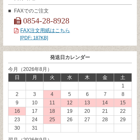
FAXでのご注文
0854-28-8928
FAX注文用紙はこちら
[PDF: 187KB]
発送日カレンダー
今月（2026年8月）
日
月
火
水
木
金
土
1
2
3
4
発
5
6
7
8
送
9
10
11
発
12
発
13
発
14
発
15
発
業
送
送
送
送
送
16
発
17
18
発
19
20
21
22
務
業
業
業
業
業
送
送
23
24
25
発
26
27
28
29
休
務
務
務
務
務
業
業
送
30
31
日
休
休
休
休
休
務
務
業
翌月（2026年9月）