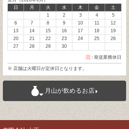
日
日
日
日
日
休
休
務
日
月
火
水
木
金
土
日
日
休
1
2
3
4
5
日
6
7
8
9
10
11
12
13
14
15
16
17
18
19
20
21
22
23
24
25
26
27
28
29
30
: 発送業務休日
※ 店舗は火曜日が定休日となります。
月山が飲めるお店